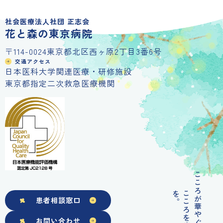
社会医療法人社団 正志会
花と森の東京病院
〒114-0024東京都北区西ヶ原2丁目3番6号
交通アクセス
日本医科大学関連医療・研修施設
東京都指定二次救急医療機関
こころが華やぐ
を
。
こころを癒す
患者相談窓口
お問い合わせ