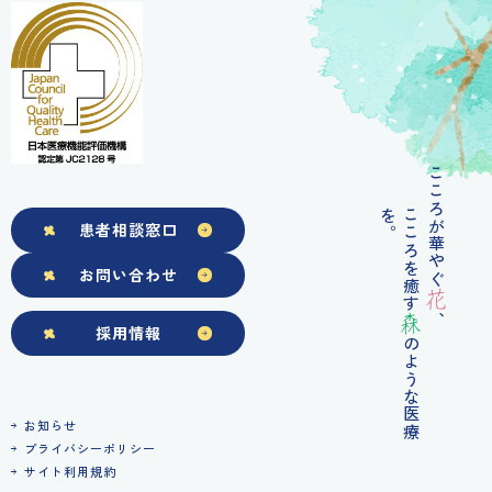
こころが華やぐ
を
。
こころを癒す
患者相談窓口
お問い合わせ
花
、
森
採用情報
の
よ
う
な
医
療
お知らせ
プライバシーポリシー
サイト利用規約